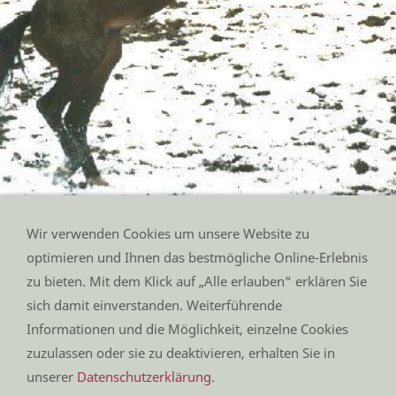
Wir verwenden Cookies um unsere Website zu
Altefelds Freischütz im Schnee auf Altefeld
optimieren und Ihnen das bestmögliche Online-Erlebnis
zu bieten. Mit dem Klick auf „Alle erlauben“ erklären Sie
sich damit einverstanden. Weiterführende
Impressum
Informationen und die Möglichkeit, einzelne Cookies
Datenschutz
Kontakt
zuzulassen oder sie zu deaktivieren, erhalten Sie in
Anfahrt
unserer
Datenschutzerklärung
.