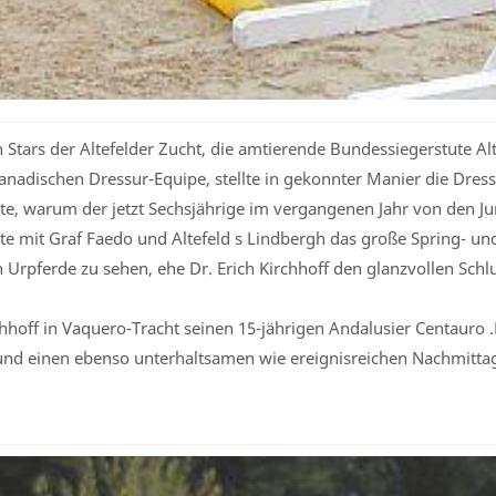
 Stars der Altefelder Zucht, die amtierende Bundessiegerstute 
 kanadischen Dressur-Equipe, stellte in gekonnter Manier die Dre
igte, warum der jetzt Sechsjährige im vergangenen Jahr von den Ju
te mit Graf Faedo und Altefeld s Lindbergh das große Spring- un
 Urpferde zu sehen, ehe Dr. Erich Kirchhoff den glanzvollen Sch
rchhoff in Vaquero-Tracht seinen 15-jährigen Andalusier Centauro 
 und einen ebenso unterhaltsamen wie ereignisreichen Nachmitta