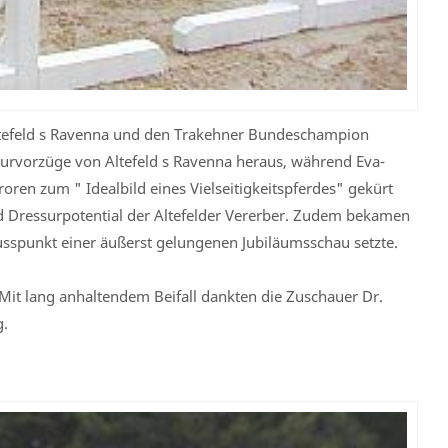
Altefeld s Ravenna und den Trakehner Bundeschampion
ssurvorzüge von Altefeld s Ravenna heraus, während Eva-
roren zum " Idealbild eines Vielseitigkeitspferdes" gekürt
d Dressurpotential der Altefelder Vererber. Zudem bekamen
lusspunkt einer äußerst gelungenen Jubiläumsschau setzte.
.Mit lang anhaltendem Beifall dankten die Zuschauer Dr.
g.