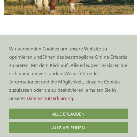
zurück zur Übersicht
Wir verwenden Cookies um unsere Website zu
optimieren und Ihnen das bestmögliche Online-Erlebnis
zu bieten. Mit dem Klick auf „Alle erlauben“ erklären Sie
sich damit einverstanden. Weiterführende
Impressum
Informationen und die Möglichkeit, einzelne Cookies
Datenschutz
Kontakt
zuzulassen oder sie zu deaktivieren, erhalten Sie in
Anfahrt
unserer
Datenschutzerklärung
.
Sitemap
ALLE ERLAUBEN
(C) 2024 Gestüt Altefeld
ALLE ABLEHNEN